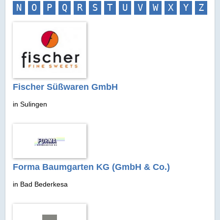
N
O
P
Q
R
S
T
U
V
W
X
Y
Z
Fischer Süßwaren GmbH
in Sulingen
Forma Baumgarten KG (GmbH & Co.)
in Bad Bederkesa