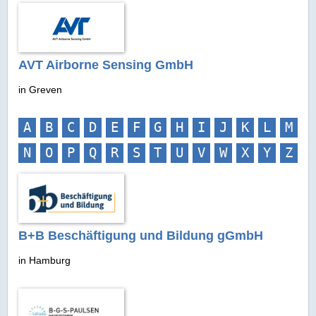
AVT Airborne Sensing GmbH
in Greven
A
B
C
D
E
F
G
H
I
J
K
L
M
N
O
P
Q
R
S
T
U
V
W
X
Y
Z
B+B Beschäftigung und Bildung gGmbH
in Hamburg