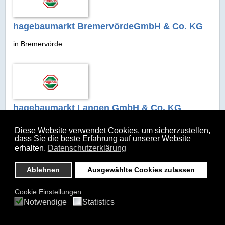
hagebaumarkt BremervördeGmbH & Co. KG
in Bremervörde
hagebaumarkt Langen GmbH & Co. KG
in Geestland
Diese Website verwendet Cookies, um sicherzustellen,
dass Sie die beste Erfahrung auf unserer Website
erhalten.
Datenschutzerklärung
Ablehnen
Ausgewählte Cookies zulassen
hagebaumarkt Zeven GmbH & Co. KG
Cookie Einstellungen:
Notwendige
Statistics
in Zeven