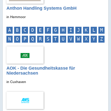
Anthon Handling Systems GmbH
in Hemmoor
A
B
C
D
E
F
G
H
I
J
K
L
M
N
O
P
Q
R
S
T
U
V
W
X
Y
Z
AOK - Die Gesundheitskasse für
Niedersachsen
in Cuxhaven