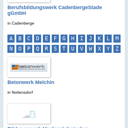
Berufsbildungswerk CadenbergeStade
gGmbH
in Cadenberge
A
B
C
D
E
F
G
H
I
J
K
L
M
N
O
P
Q
R
S
T
U
V
W
X
Y
Z
Betonwerk Melchin
in Nottensdorf