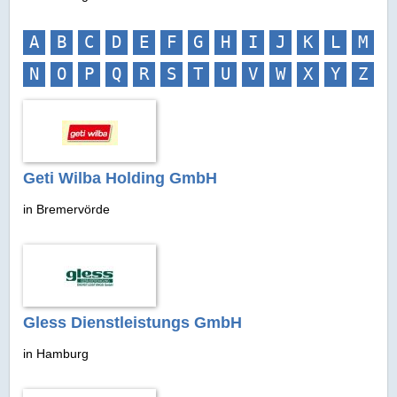
A
B
C
D
E
F
G
H
I
J
K
L
M
N
O
P
Q
R
S
T
U
V
W
X
Y
Z
Geti Wilba Holding GmbH
in Bremervörde
Gless Dienstleistungs GmbH
in Hamburg