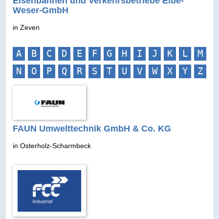
Eisenbahnen und Verkehrsbetriebe Elbe-
Weser-GmbH
in Zeven
A
B
C
D
E
F
G
H
I
J
K
L
M
N
O
P
Q
R
S
T
U
V
W
X
Y
Z
FAUN Umwelttechnik GmbH & Co. KG
in Osterholz-Scharmbeck