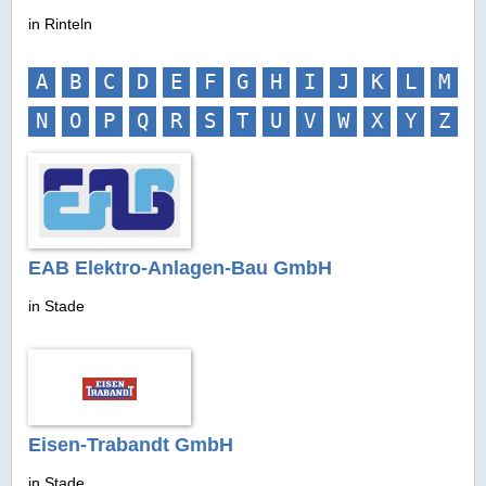
in Rinteln
A
B
C
D
E
F
G
H
I
J
K
L
M
N
O
P
Q
R
S
T
U
V
W
X
Y
Z
EAB Elektro-Anlagen-Bau GmbH
in Stade
Eisen-Trabandt GmbH
in Stade