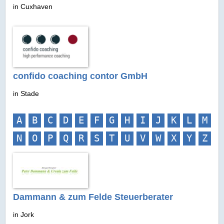
in Cuxhaven
confido coaching contor GmbH
in Stade
A
B
C
D
E
F
G
H
I
J
K
L
M
N
O
P
Q
R
S
T
U
V
W
X
Y
Z
Dammann & zum Felde Steuerberater
in Jork