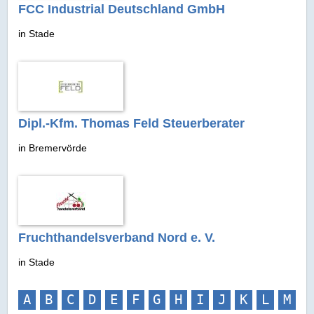
FCC Industrial Deutschland GmbH
in Stade
Dipl.-Kfm. Thomas Feld Steuerberater
in Bremervörde
Fruchthandelsverband Nord e. V.
in Stade
A
B
C
D
E
F
G
H
I
J
K
L
M