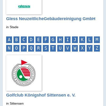
Gless NeuzeitlicheGebäudereinigung GmbH
in Stade
A
B
C
D
E
F
G
H
I
J
K
L
M
N
O
P
Q
R
S
T
U
V
W
X
Y
Z
Golfclub Königshof Sittensen e. V.
in Sittensen