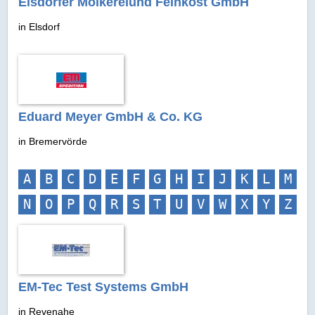
Elsdorfer Molkereiund Feinkost GmbH
in Elsdorf
Eduard Meyer GmbH & Co. KG
in Bremervörde
A
B
C
D
E
F
G
H
I
J
K
L
M
N
O
P
Q
R
S
T
U
V
W
X
Y
Z
EM-Tec Test Systems GmbH
in Revenahe