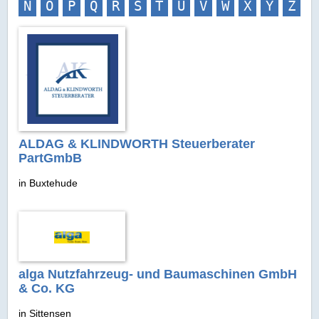
N
O
P
Q
R
S
T
U
V
W
X
Y
Z
ALDAG & KLINDWORTH Steuerberater
PartGmbB
in Buxtehude
alga Nutzfahrzeug- und Baumaschinen GmbH
& Co. KG
in Sittensen