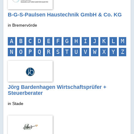
B-G-S-Paulsen Haustechnik GmbH & Co. KG
in Bremervörde
A
B
C
D
E
F
G
H
I
J
K
L
M
N
O
P
Q
R
S
T
U
V
W
X
Y
Z
Jörg Bardenhagen Wirtschaftsprüfer +
Steuerberater
in Stade