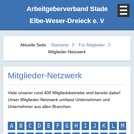
Arbeitgeberverband Stade
Elbe‑Weser‑Dreieck e. V
Aktuelle Seite:
Startseite
Für Mitglieder
Mitglieder-Netzwerk
Mitglieder-Netzwerk
Viele unserer rund 400 Mitgliedsbetriebe sind bereits dabei!
Unser Mitglieder-Netzwerk umfasst Unternehmen und
Unternehmer aus allen Branchen.
A
B
C
D
E
F
G
H
I
J
K
L
M