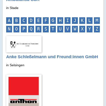
in Stade
A
B
C
D
E
F
G
H
I
J
K
L
M
N
O
P
Q
R
S
T
U
V
W
X
Y
Z
Anke Schleßelmann und Freund:innen GmbH
in Selsingen