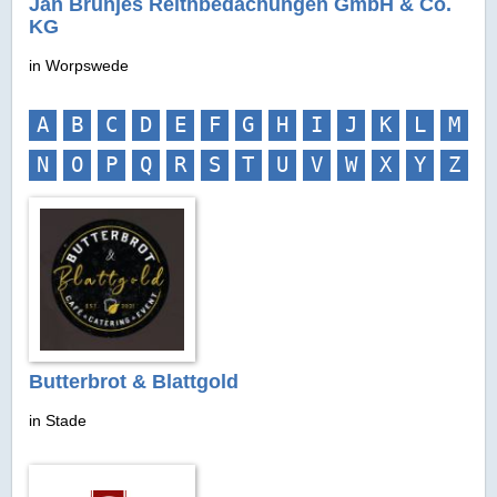
Jan Brünjes Reithbedachungen GmbH & Co.
KG
in Worpswede
A
B
C
D
E
F
G
H
I
J
K
L
M
N
O
P
Q
R
S
T
U
V
W
X
Y
Z
Butterbrot & Blattgold
in Stade