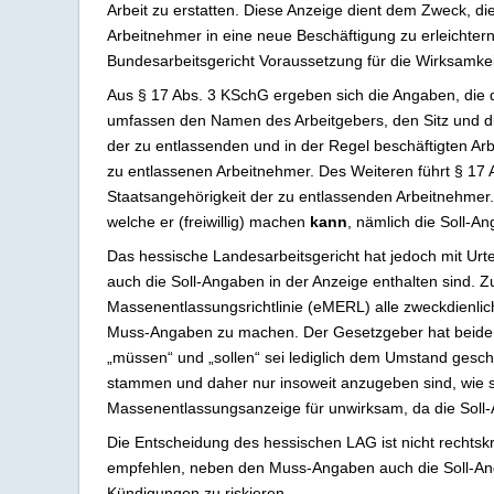
Arbeit zu erstatten. Diese Anzeige dient dem Zweck, di
Arbeitnehmer in eine neue Beschäftigung zu erleichter
Bundesarbeitsgericht Voraussetzung für die Wirksamke
Aus § 17 Abs. 3 KSchG ergeben sich die Angaben, die
umfassen den Namen des Arbeitgebers, den Sitz und die
der zu entlassenden und in der Regel beschäftigten Ar
zu entlassenen Arbeitnehmer. Des Weiteren führt § 17 
Staatsangehörigkeit der zu entlassenden Arbeitnehmer
welche er (freiwillig) machen
kann
, nämlich die Soll-A
Das hessische Landesarbeitsgericht hat jedoch mit Ur
auch die Soll-Angaben in der Anzeige enthalten sind. 
Massenentlassungsrichtlinie (eMERL) alle zweckdienlic
Muss-Angaben zu machen. Der Gesetzgeber hat beide Ka
„müssen“ und „sollen“ sei lediglich dem Umstand gesch
stammen und daher nur insoweit anzugeben sind, wie si
Massenentlassungsanzeige für unwirksam, da die Soll
Die Entscheidung des hessischen LAG ist nicht rechtskrä
empfehlen, neben den Muss-Angaben auch die Soll-Ang
Kündigungen zu riskieren.