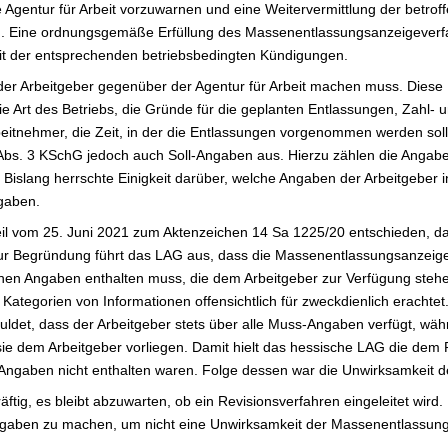
e Agentur für Arbeit vorzuwarnen und eine Weitervermittlung der betrof
n. Eine ordnungsgemäße Erfüllung des Massenentlassungsanzeigeverfah
it der entsprechenden betriebsbedingten Kündigungen.
 der Arbeitgeber gegenüber der Agentur für Arbeit machen muss. Die
 Art des Betriebs, die Gründe für die geplanten Entlassungen, Zahl-
beitnehmer, die Zeit, in der die Entlassungen vorgenommen werden soll
Abs. 3 KSchG jedoch auch Soll-Angaben aus. Hierzu zählen die Angaben
. Bislang herrschte Einigkeit darüber, welche Angaben der Arbeitgeb
ngaben.
teil vom 25. Juni 2021 zum Aktenzeichen 14 Sa 1225/20 entschieden, 
Zur Begründung führt das LAG aus, dass die Massenentlassungsanzeige 
hen Angaben enthalten muss, die dem Arbeitgeber zur Verfügung stehen
tegorien von Informationen offensichtlich für zweckdienlich erachte
uldet, dass der Arbeitgeber stets über alle Muss-Angaben verfügt, wäh
e dem Arbeitgeber vorliegen. Damit hielt das hessische LAG die dem 
-Angaben nicht enthalten waren. Folge dessen war die Unwirksamkeit
ftig, es bleibt abzuwarten, ob ein Revisionsverfahren eingeleitet wird.
aben zu machen, um nicht eine Unwirksamkeit der Massenentlassungs