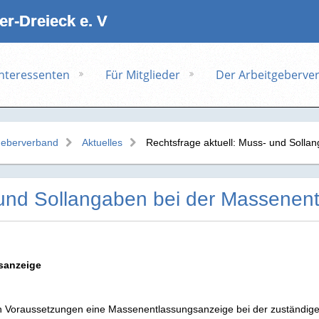
r‑Dreieck e. V
Interessenten
Für Mitglieder
Der Arbeitgeberve
geberverband
Aktuelles
Rechtsfrage aktuell: Muss- und Soll
 und Sollangaben bei der Massenen
sanzeige
 Voraussetzungen eine Massenentlassungsanzeige bei der zuständige